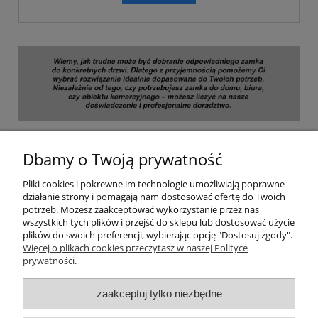
Skontaktuj się z nami
– 607-634-877 - nasi eksperci
chętnie Ci pomogą!
Dbamy o Twoją prywatność
Pliki cookies i pokrewne im technologie umożliwiają poprawne
działanie strony i pomagają nam dostosować ofertę do Twoich
potrzeb. Możesz zaakceptować wykorzystanie przez nas
wszystkich tych plików i przejść do sklepu lub dostosować użycie
plików do swoich preferencji, wybierając opcję "Dostosuj zgody".
Dane firmy
Więcej o plikach cookies przeczytasz w naszej Polityce
prywatności.
O nas
zaakceptuj tylko niezbędne
Płatności i dostawa