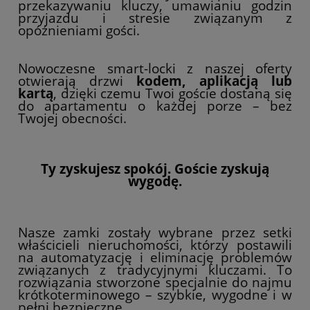
przekazywaniu kluczy, umawianiu godzin
przyjazdu i stresie związanym z
opóźnieniami gości.
Nowoczesne smart-locki z naszej oferty
otwierają drzwi
kodem, aplikacją lub
kartą
, dzięki czemu Twoi goście dostaną się
do apartamentu o każdej porze – bez
Twojej obecności.
Ty zyskujesz spokój. Goście zyskują
wygodę.
Nasze zamki zostały wybrane przez setki
właścicieli nieruchomości, którzy postawili
na automatyzację i eliminację problemów
związanych z tradycyjnymi kluczami. To
rozwiązania stworzone specjalnie do najmu
krótkoterminowego – szybkie, wygodne i w
pełni bezpieczne.