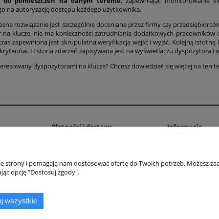
 do pomieszczeń na danym terenie
, zapewniając monitorowanie k
o na autoryzację dostępu każdego użytkownika.
sne rozwiązanie jest szczególnie doceniane przez firmy czy przedsiębiorcó
 na klucze, nie ma konieczności zatrudniania dodatkowych pracowników o
 czas zapewniona jest skrupulatna weryfikacja wejść i wyjść. Kolejną istot
 kryteriów. Historia zdarzeń zapisywana jest na wyświetlaczu dyspozytora
nteresowany dyspozytorami na klucze? Chcesz dowiedzieć się więcej na ten 
Płatności i dostawa
Informacje
Formy płatności
Najważniejsze fun
systemu TTLock –
Czas i koszty dostawy
nie strony i pomagają nam dostosować ofertę do Twoich potrzeb. Możesz zaa
wiedzieć przed z
Czas realizacji zamówienia
jąc opcję "Dostosuj zgody".
Pytania i odpowie
Kontrola dostępu
j wszystkie
Polityka prywatno
Regulaminy