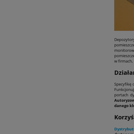
Depozytory
pomieszcz
monitorow
pomieszcze
w firmach,
Działa
Specyfikę 
Funkcjonuj
portach d
Autoryzow
danego kl
Korzyś
Dystrybut