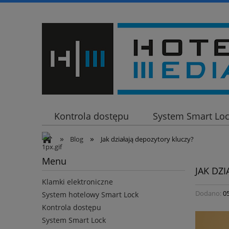
Kontrola dostępu
System Smart Lo
»
»
Klamki elektroniczne
Blog
Jak działają depozytory kluczy?
Menu
JAK DZ
Klamki elektroniczne
Dodano:
0
System hotelowy Smart Lock
Kontrola dostępu
System Smart Lock