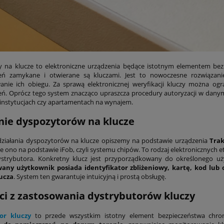
 na klucze to elektroniczne urządzenia będące istotnym elementem bez
eń zamykane i otwierane są kluczami. Jest to nowoczesne rozwiązani
anie ich obiegu. Za sprawą elektronicznej weryfikacji kluczy można 
ń. Oprócz tego system znacząco upraszcza procedury autoryzacji w danym 
 instytucjach czy apartamentach na wynajem.
nie dyspozytorów na klucze
działania dyspozytorów na klucze opiszemy na podstawie urządzenia
Trak
e ono na podstawie iFob, czyli systemu chipów. To rodzaj elektronicznych 
ystrybutora. Konkretny klucz jest przyporządkowany do określonego uż
any użytkownik posiada identyfikator zbliżeniowy, kartę, kod lub o
ucza
. System ten gwarantuje intuicyjną i prostą obsługę.
ci z zastosowania dystrybutorów kluczy
or kluczy
to przede wszystkim istotny element bezpieczeństwa chr