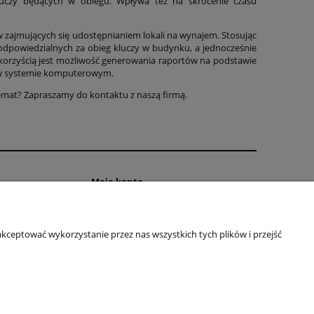
luczy będących w obiegu. Wpływa też na skrócenie czasu
w zajmujących się udostępnianiem lokali na wynajem. Stosując
dpowiedzialnych za obieg kluczy w budynku, a jednocześnie
ną korzyścią jest możliwość generowania raportów na podstawie
 i w systemie komputerowym.
temat? Zapraszamy do kontaktu z naszą firmą.
Moje konto
kcje i możliwości
Twoje zamówienia
 wszystko, co musisz
Ustawienia konta
kceptować wykorzystanie przez nas wszystkich tych plików i przejść
akupem
Przechowalnia
dzi ( FAQ )
ści