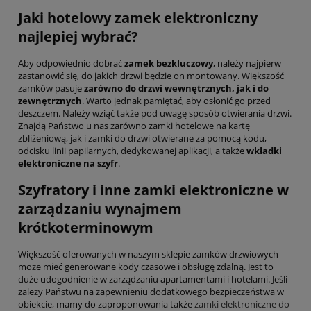
Jaki hotelowy zamek elektroniczny
najlepiej wybrać?
Aby odpowiednio dobrać
zamek bezkluczowy
, należy najpierw
zastanowić się, do jakich drzwi będzie on montowany. Większość
zamków pasuje
zarówno do drzwi wewnętrznych, jak i do
zewnętrznych
. Warto jednak pamiętać, aby osłonić go przed
deszczem. Należy wziąć także pod uwagę sposób otwierania drzwi.
Znajdą Państwo u nas zarówno zamki hotelowe na kartę
zbliżeniową, jak i zamki do drzwi otwierane za pomocą kodu,
odcisku linii papilarnych, dedykowanej aplikacji, a także
wkładki
elektroniczne na szyfr
.
Szyfratory i inne zamki elektroniczne w
zarządzaniu wynajmem
krótkoterminowym
Większość oferowanych w naszym sklepie zamków drzwiowych
może mieć generowane kody czasowe i obsługę zdalną. Jest to
duże udogodnienie w zarządzaniu apartamentami i hotelami. Jeśli
zależy Państwu na zapewnieniu dodatkowego bezpieczeństwa w
obiekcie, mamy do zaproponowania także
zamki elektroniczne do