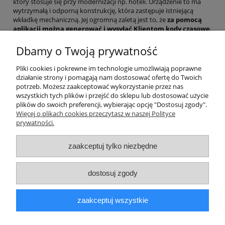
który stosuje się przy modernizacji np. hoteli. Urządzenie to ma
wytrzymałą i odporną konstrukcję, która zastępuje istniejącą
wkładkę mechaniczną. Jej ogromną zaletą jest to, że
za pomocą
aplikacji można generować i wysyłać Klientom kody czasowe
,
którymi oni posługiwać się będą w trakcie pobytu np. w
wynajmowanym mieszkaniu. Wkładki działają na zasadzie
Dbamy o Twoją prywatność
algorytmu, jaki w pamięci urządzenia ma wygenerowane wszystkie
kombinacje kodów czasowych z dokładnością do godziny.
Pliki cookies i pokrewne im technologie umożliwiają poprawne
działanie strony i pomagają nam dostosować ofertę do Twoich
Bardzo chętnie omówimy z naszym Klientem wszystkie dostępne
potrzeb. Możesz zaakceptować wykorzystanie przez nas
elektroniczne zamki i wkładki do drzwi od Hotels Media.
wszystkich tych plików i przejść do sklepu lub dostosować użycie
plików do swoich preferencji, wybierając opcję "Dostosuj zgody".
Dane firmy
Więcej o plikach cookies przeczytasz w naszej Polityce
prywatności.
O nas
zaakceptuj tylko niezbędne
Płatności i dostawa
dostosuj zgody
Informacje
zaakceptuj wszystkie
Moje konto