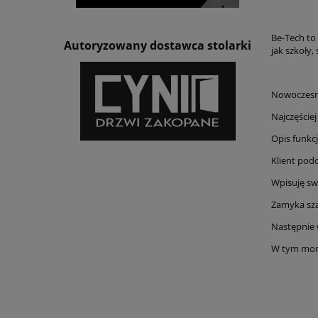
Be-Tech to
Autoryzowany dostawca stolarki
jak szkoły,
Nowoczesny
Najczęście
Opis funkcj
Klient podc
Wpisuję sw
Zamyka sza
Następnie 
W tym mome