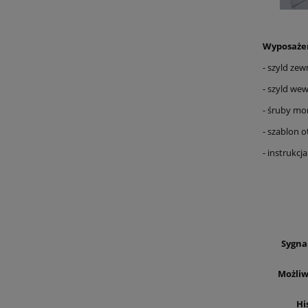
Wyposaże
- szyld ze
- szyld we
- śruby m
- szablon 
- instrukcj
Sygna
Możliw
Hi