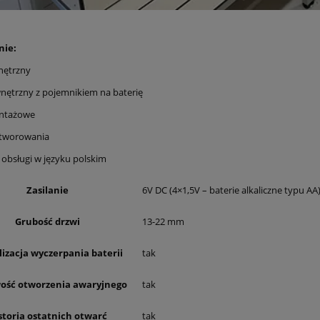
nie:
wnętrzny
wnętrzny z pojemnikiem na baterię
ontażowe
otworowania
a obsługi w języku polskim
Zasilanie
6V DC (4×1,5V – baterie alkaliczne typu AA
Grubość drzwi
13-22 mm
lizacja wyczerpania baterii
tak
ość otworzenia awaryjnego
tak
storia ostatnich otwarć
tak