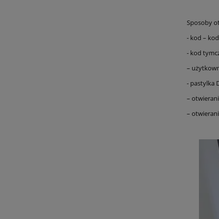
Sposoby ot
- kod – kod
- kod tym
– użytkown
- pastylka 
– otwierani
– otwierani