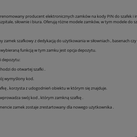
 renomowany producent elektronicznych zamków na kody PIN do szafek i inn
 szpitale, siłownie i biura. Oferują różne modele zamków, w tym modele do s
 zamek szafkowy z dedykacją do użytkowania w siłowniach , basenach czy 
j wybieraną funkcją w tym zamku jest opcja depozytu.
i depozytu:
hodzi do otwartej szafki .
ój wymyślony kod.
fkę , korzysta z udogodnień obiektu w którym się znajduje.
wprowadza swój kod , którym zamkną szafkę .
ncie zamek zostaje zrestartowany dla nowego użytkownika .